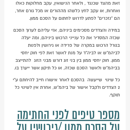
זאת מהצד שכנגד , ולאחר הנישואין, עקב מחלוקות כאלו
ואחרות, או עקב לחץ כלשהו מההורים או מכל גורם אחר,
הם "נזכרים" לפתע לדרוש לחתום על הסכם ממון.
במידה והצדדים מסכימים ביניהם, אזי עליהם לערוך הסכם
שכזה המסדיר את כל ענייני הרכוש ביניהם, ומה יעלה
בגורל הרכוש במקרה של פרידה או גירושין ולפנות
לביהמ"ש או לביה"ד על מנת לאשר זאת לפי חוק יחסי
ממון. חוק יחסי ממון בין בני זוג דורש מבני הזוג להתייצב
בביהמ"ש ולאשר הסכם שכזה, או כל תיקון אשר ייערך בו.
כל שינוי שייעשה בהסכם לאחר אישורו חייב להיחתם ע"י
2 הצדדים ולקבל אישור של ביהמ"ש, אחרת אין לשינוי כל
תוקף.
מספר טיפים לפני החתימה
על הסכם ממון /גירושין על