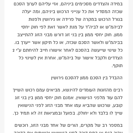
במידה והצדדים מסכימים ביניהם, אזי עליהם לערוך הסכם
שכזה המסדיר את כל ענייני הרכוש ביניהם, ומה יעלה
בגורל הרכוש במקרה של פרידה או גירושין ולפנות
לביהמ"ש או לביה"ד על מנת לאשר זאת לפי חוק יחסי
ממון. חוק יחסי ממון בין בני זוג דורש מבני הזוג להתייצב
בביהמ"ש ולאשר הסכם שכזה, או כל תיקון אשר ייערך בו.
כל שינוי שייעשה בהסכם לאחר אישורו חייב להיחתם ע"י 2
הצדדים ולקבל אישור של ביהמ"ש, אחרת אין לשינוי כל
תוקף.
ההבדל בין הסכם ממון להסכם גירושין
רבים מהזוגות העומדים להינשא, מביאים עמם רכוש השייך
להם עוד מלפני הנישואין. אמנם חוק יחסי ממון בין בני זוג
קובע, שרכוש שהביא עמו אחד מבני הזוג לפני הנישואין
שייך לו בלבד ולא יחולק. בפועל ובמציאות זה לא תמיד כך.
במספר רב של מקרים, הורים של אחד מבני הזוג, רוכשים