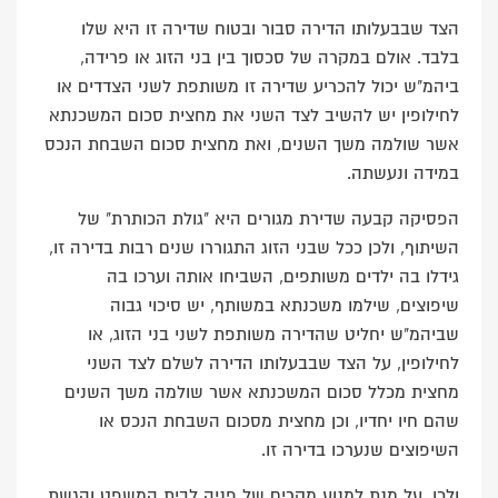
הצד שבבעלותו הדירה סבור ובטוח שדירה זו היא שלו
בלבד. אולם במקרה של סכסוך בין בני הזוג או פרידה,
ביהמ"ש יכול להכריע שדירה זו משותפת לשני הצדדים או
לחילופין יש להשיב לצד השני את מחצית סכום המשכנתא
אשר שולמה משך השנים, ואת מחצית סכום השבחת הנכס
במידה ונעשתה.
הפסיקה קבעה שדירת מגורים היא "גולת הכותרת" של
השיתוף, ולכן ככל שבני הזוג התגוררו שנים רבות בדירה זו,
גידלו בה ילדים משותפים, השביחו אותה וערכו בה
שיפוצים, שילמו משכנתא במשותף, יש סיכוי גבוה
שביהמ"ש יחליט שהדירה משותפת לשני בני הזוג, או
לחילופין, על הצד שבבעלותו הדירה לשלם לצד השני
מחצית מכלל סכום המשכנתא אשר שולמה משך השנים
שהם חיו יחדיו, וכן מחצית מסכום השבחת הנכס או
השיפוצים שנערכו בדירה זו.
ולכן, על מנת למנוע מקרים של פניה לבית המשפט והגשת