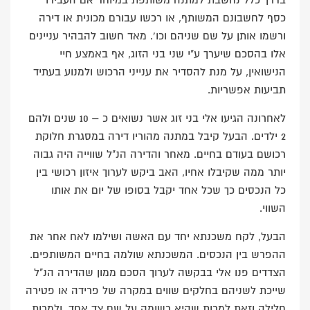
בדרך כלל נחשבת למתנה משותפת במיוחד אם העבירו
כסף לחשבונם המשותף, או רכשו עבורם מכונית או דירה
ורשמו אותן על שם שניהם וכו'. מאד חשוב להבהיר עניינים
אלו בהסכם שיערך ע"י שני בני הזוג, אף באמצע חיי
הנישואין, על מנת להסדיר את ענייני הרכוש ולמנוע בעתיד
תביעות אפשריות.
לאחרונה הגיעו אלי בני זוג אשר נשואים כ – 10 שנים ולהם
2 ילדים. הבעל קיבל במתנה מהוריו דירה במסגרת חלוקת
רכושם בעודם בחיים. מאחר והדירה הנ"ל שווייה היה גבוה
יותר ממה שקיבלו אחיו, האב ביקש לערוך איזון רכושי בין
כל הנכסים כך שכל אחד יקבל בסופו של יום את אותו
השווי.
הבעל, לקח משכנתא יחד עם האשה ושילמו לאח אחר את
ההפרש בין הנכסים. המשכנתא שולמה בחיים המשותפים.
הצדדים פנו אלי בבקשה לערוך הסכם ממון שהדירה הנ"ל
שייכת לשניהם בחלקים שווים במקרה של פרידה או פטירה
חלילה וזאת למרות שהיא רשומה על שם צד אחד, ולמרות